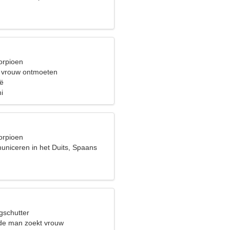
orpioen
 vrouw ontmoeten
ië
i
orpioen
uniceren in het Duits, Spaans
gschutter
de man zoekt vrouw