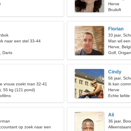
ë
relatie
Herve
Bruiloft
Florian
enbok
33 jaar, Sch
k naar een stel 33-44
Man wil een
Herve, Belg
, Darts
Golf, Origam
Cindy
56 jaar, Sch
de vrouw zoekt man 32-41
Ik kan comm
), 55 kg (121 pond)
Herve
ofilms
Echte liefde
Ali
erman
36 jaar, Boo
ccountant op zoek naar een
Alleenstaan