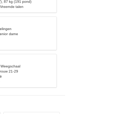
"), 87 kg (191 pond)
 Vreemde talen
elingen
senior dame
, Weegschaal
vrouw 21-29
ië
e