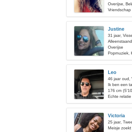
Overijse, Bel
Vriendschap
Justine
31 jaar, Viss
Alleenstaan
Overijse
Popmuziek, 
Leo
46 jaar oud,
Ik ben een t
vrouw nodig
176 cm (5'10
Echte relatie
Victoria
25 jaar, Twe
Meisje zoekt