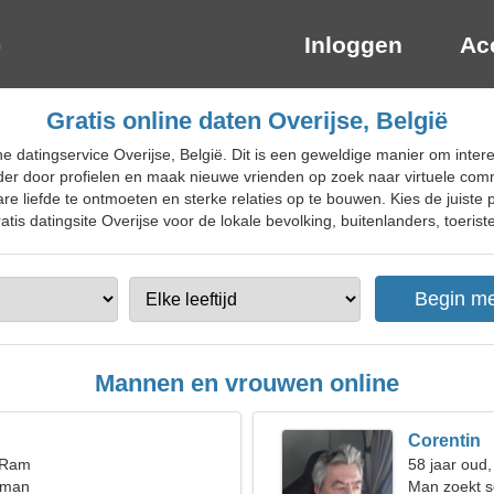
Inloggen
Ac
Gratis online daten Overijse, België
ne datingservice Overijse, België. Dit is een geweldige manier om int
er door profielen en maak nieuwe vrienden op zoek naar virtuele comm
re liefde te ontmoeten en sterke relaties op te bouwen. Kies de juiste
tis datingsite Overijse voor de lokale bevolking, buitenlanders, toerist
Mannen en vrouwen online
Corentin
, Ram
58 jaar oud
 man
Man zoekt s