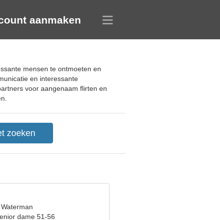
count aanmaken
eressante mensen te ontmoeten en
unicatie en interessante
 partners voor aangenaam flirten en
en.
, Waterman
enior dame 51-56