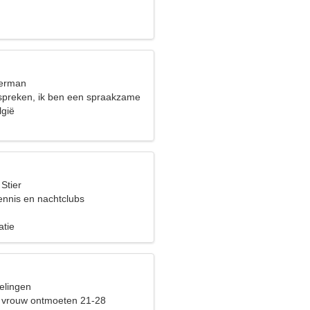
terman
spreken, ik ben een spraakzame
lgië
 Stier
ennis en nachtclubs
atie
elingen
 vrouw ontmoeten 21-28