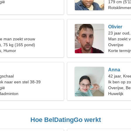
gië
179 cm (5'1
Rotsklimme
Olivier
23 jaar oud,
de man zoekt vrouw
Man zoekt v
), 75 kg (165 pond)
Overijse
s, Humor
Korte termijn
Anna
gschaal
42 jaar, Kree
k naar een stel 38-39
Ik ben op z
gië
om samen te
Overijse, Be
 Badminton
Huwelijk
Hoe BelDatingGo werkt