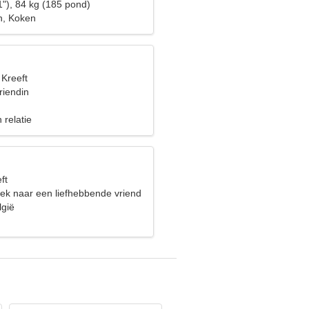
1"), 84 kg (185 pond)
n, Koken
 Kreeft
riendin
 relatie
ft
oek naar een liefhebbende vriend
 skiën
lgië