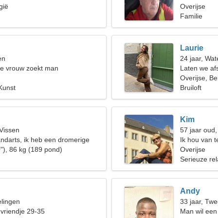
gië
Overijse
Familie
Laurie
en
24 jaar, Wa
de vrouw zoekt man
Laten we af
vrouw
Overijse, Be
Kunst
Bruiloft
Kim
 Vissen
57 jaar oud,
andarts, ik heb een dromerige
Ik hou van t
"), 86 kg (189 pond)
Overijse
Serieuze rel
Andy
elingen
33 jaar, Twe
 vriendje 29-35
Man wil een