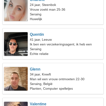
24 jaar, Steenbok
Vrouw zoekt man 25-36
Seraing
Huwelijk
Quentin
41 jaar, Leeuw
Ik ben een verzekeringsagent, ik heb een
gracieuze vrouw nodig
Seraing
Echte relatie
Glenn
34 jaar, Kreeft
Man wil een vrouw ontmoeten 22-30
Seraing, België
Planten, Computer spelletjes
Valentine