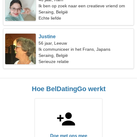
Ik ben op zoek naar een creatieve vriend om
samen te reizen
Seraing, België
Echte liefde
Justine
56 jaar, Leeuw
Ik communiceer in het Frans, Japans
Seraing, België
Serieuze relatie
Hoe BelDatingGo werkt
Doe met ons mee