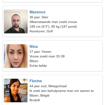
Maxence
36 jaar, Stier
Alleenstaande man zoekt vrouw
189 cm (6'3"), 85 kg (187 pond)
Avonturen, Golf
Nina
27 jaar, Vissen
Vrouw zoekt man 33-38
Bilzen
Echte liefde
Florine
44 jaar oud, Weegschaal
Ik zoek een behulpzame man om samen te
wandelen
Bilzen, België
Bruiloft