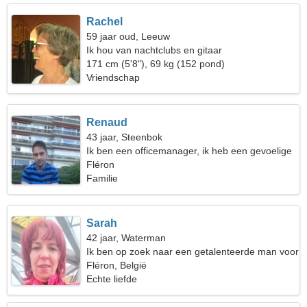
Rachel
59 jaar oud, Leeuw
Ik hou van nachtclubs en gitaar
171 cm (5'8"), 69 kg (152 pond)
Vriendschap
Renaud
43 jaar, Steenbok
Ik ben een officemanager, ik heb een gevoelige
vrouw nodig
Fléron
Familie
Sarah
42 jaar, Waterman
Ik ben op zoek naar een getalenteerde man voor
fitness
Fléron, België
Echte liefde