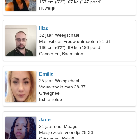
leven
157 cm (5'2"), 67 kg (147 pond)
Huwelijk
Ilias
32 jaar, Weegschaal
Man wil een vrouw ontmoeten 21-31
186 cm (6'2"), 89 kg (196 pond)
Concerten, Badminton
Emilie
25 jaar, Weegschaal
Vrouw zoekt man 28-37
Grivegnée
Echte liefde
Jade
21 jaar oud, Maagd
Meisje zoekt vriendje 25-33
Grivegnée, België