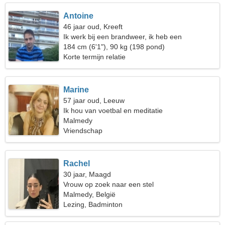
Antoine
46 jaar oud, Kreeft
Ik werk bij een brandweer, ik heb een
buitengewone vrouw nodig
184 cm (6'1"), 90 kg (198 pond)
Korte termijn relatie
Marine
57 jaar oud, Leeuw
Ik hou van voetbal en meditatie
Malmedy
Vriendschap
Rachel
30 jaar, Maagd
Vrouw op zoek naar een stel
Malmedy, België
Lezing, Badminton