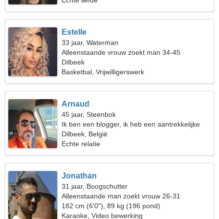
Echte liefde
Estelle
33 jaar, Waterman
Alleenstaande vrouw zoekt man 34-45
Dilbeek
Basketbal, Vrijwilligerswerk
Arnaud
45 jaar, Steenbok
Ik ben een blogger, ik heb een aantrekkelijke
vrouw nodig
Dilbeek, België
Echte relatie
Jonathan
31 jaar, Boogschutter
Alleenstaande man zoekt vrouw 26-31
182 cm (6'0"), 89 kg (196 pond)
Karaoke, Video bewerking