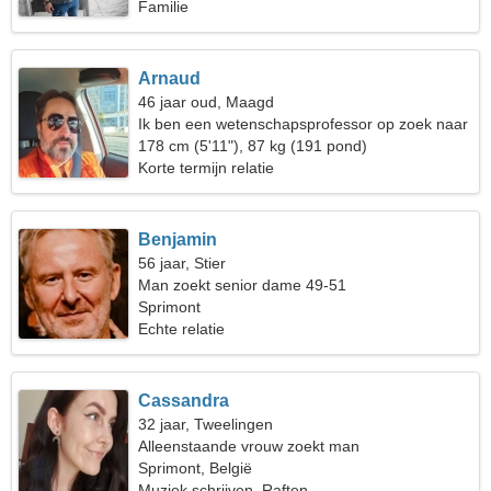
Familie
Arnaud
46 jaar oud, Maagd
Ik ben een wetenschapsprofessor op zoek naar
een fantastische vrouw
178 cm (5'11"), 87 kg (191 pond)
Korte termijn relatie
Benjamin
56 jaar, Stier
Man zoekt senior dame 49-51
Sprimont
Echte relatie
Cassandra
32 jaar, Tweelingen
Alleenstaande vrouw zoekt man
Sprimont, België
Muziek schrijven, Raften