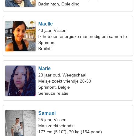
Badminton, Opleiding
Maelle
43 jaar, Vissen
Ik heb een energieke man nodig om samen te
gaan kamperen
Sprimont
Bruiloft
Marie
23 jaar oud, Weegschaal
Meisje zoekt vriendje 26-30
Sprimont, België
Serieuze relatie
Samuel
25 jaar, Vissen
Man zoekt vriendin
177 cm (5'10"), 70 kg (154 pond)