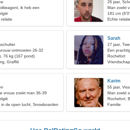
uw
26 jaar, Sch
litieagent, ik heb een
Man zoekt v
 vrouw nodig
elgië
181 cm (6'0
 relatie
Echte relati
Sarah
gschutter
27 jaar, Twe
 vrouw ontmoeten 26-32
Een prachti
), 76 kg (167 pond)
Rochefort
g, Graffiti
Vriendschap
Karim
en
55 jaar, Vis
de vrouw zoekt man 36-39
Man zoekt s
elgië
Rochefort, B
 in de open lucht, Snowboarden
Familie