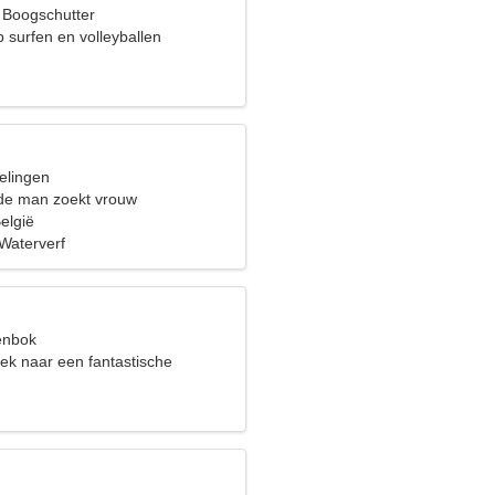
, Boogschutter
p surfen en volleyballen
elingen
de man zoekt vrouw
elgië
 Waterverf
eenbok
ek naar een fantastische