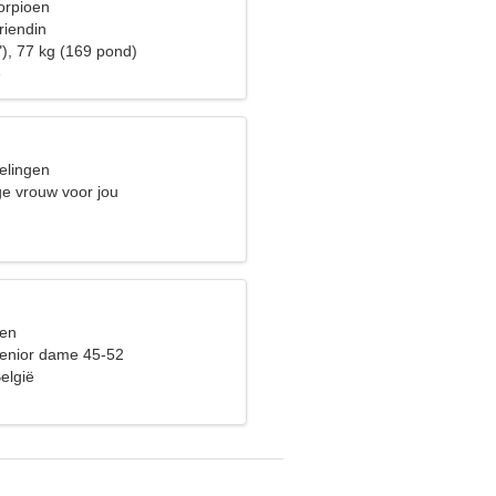
orpioen
riendin
"), 77 kg (169 pond)
e
elingen
ge vrouw voor jou
sen
enior dame 45-52
elgië