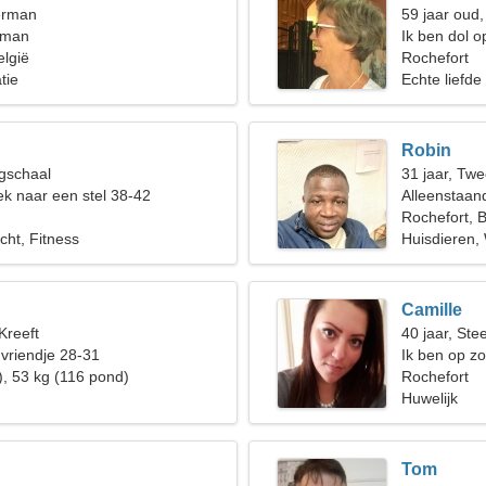
erman
59 jaar oud
 man
Ik ben dol o
elgië
Rochefort
tie
Echte liefde
Robin
gschaal
31 jaar, Twe
k naar een stel 38-42
Alleenstaan
Rochefort, B
echt, Fitness
Huisdieren,
Camille
Kreeft
40 jaar, St
 vriendje 28-31
Ik ben op zo
), 53 kg (116 pond)
skivriend
Rochefort
Huwelijk
Tom