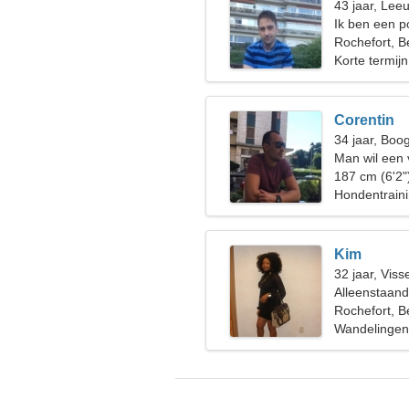
43 jaar, Lee
Ik ben een po
vriendelijke
Rochefort, B
Korte termijn
Corentin
34 jaar, Boo
Man wil een
187 cm (6'2"
Hondentrainin
Kim
32 jaar, Viss
Alleenstaan
Rochefort, B
Wandelingen