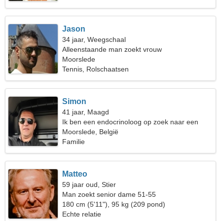
Jason
34 jaar, Weegschaal
Alleenstaande man zoekt vrouw
Moorslede
Tennis, Rolschaatsen
Simon
41 jaar, Maagd
Ik ben een endocrinoloog op zoek naar een
ongewone vrouw
Moorslede, België
Familie
Matteo
59 jaar oud, Stier
Man zoekt senior dame 51-55
180 cm (5'11"), 95 kg (209 pond)
Echte relatie