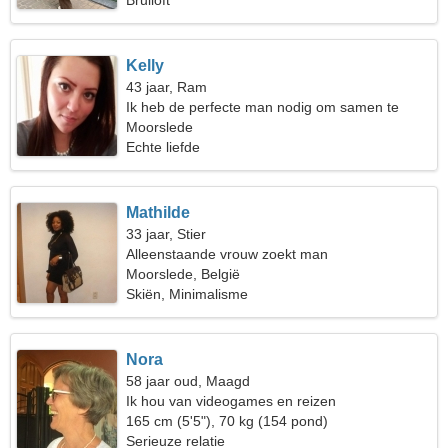
Bruiloft
Kelly
43 jaar, Ram
Ik heb de perfecte man nodig om samen te
reizen
Moorslede
Echte liefde
Mathilde
33 jaar, Stier
Alleenstaande vrouw zoekt man
Moorslede, België
Skiën, Minimalisme
Nora
58 jaar oud, Maagd
Ik hou van videogames en reizen
165 cm (5'5"), 70 kg (154 pond)
Serieuze relatie