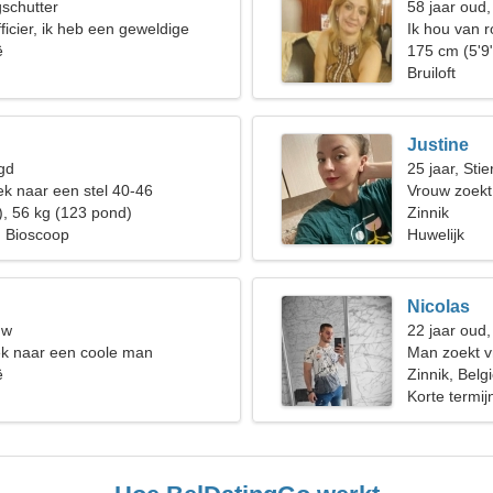
gschutter
58 jaar oud
ficier, ik heb een geweldige
Ik hou van 
ë
175 cm (5'9
Bruiloft
Justine
gd
25 jaar, Stie
k naar een stel 40-46
Vrouw zoek
), 56 kg (123 pond)
Zinnik
, Bioscoop
Huwelijk
Nicolas
uw
22 jaar oud
ek naar een coole man
Man zoekt v
ë
Zinnik, Belg
Korte termijn