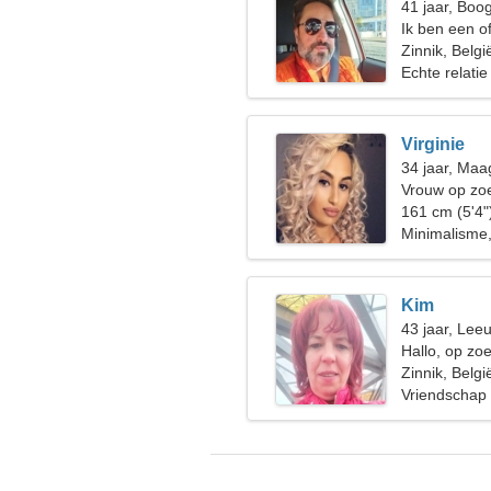
41 jaar, Boo
Ik ben een of
vrouw nodig
Zinnik, Belgi
Echte relatie
Virginie
34 jaar, Maa
Vrouw op zoe
161 cm (5'4"
Minimalisme
Kim
43 jaar, Lee
Hallo, op zo
Zinnik, Belgi
Vriendschap