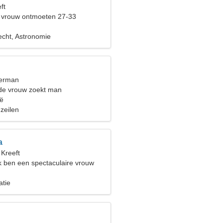
ft
 vrouw ontmoeten 27-33
recht, Astronomie
terman
de vrouw zoekt man
ië
zeilen
a
 Kreeft
ik ben een spectaculaire vrouw
atie