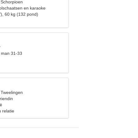
, Schorpioen
rolschaatsen en karaoke
"), 60 kg (132 pond)
r
t man 31-33
, Tweelingen
riendin
ië
 relatie