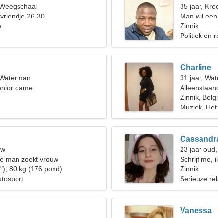
, Weegschaal
35 jaar, Kree
 vriendje 26-30
Man wil een
ë
Zinnik
Politiek en 
Charline
, Waterman
31 jaar, Wa
enior dame
Alleenstaan
Zinnik, Belg
Muziek, Het 
Cassandr
uw
23 jaar oud,
de man zoekt vrouw
Schrijf me, 
"), 80 kg (176 pond)
Zinnik
utosport
Serieuze rel
Vanessa