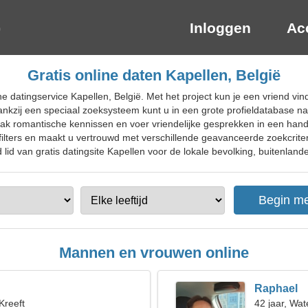
Inloggen
Ac
Gratis online daten Kapellen, België
e datingservice Kapellen, België. Met het project kun je een vriend vi
ankzij een speciaal zoeksysteem kunt u in een grote profieldatabase n
k romantische kennissen en voer vriendelijke gesprekken in een handige
efilters en maakt u vertrouwd met verschillende geavanceerde zoekcrite
lid van gratis datingsite Kapellen voor de lokale bevolking, buitenlande
Mannen en vrouwen online
Raphael
Kreeft
42 jaar, Wa