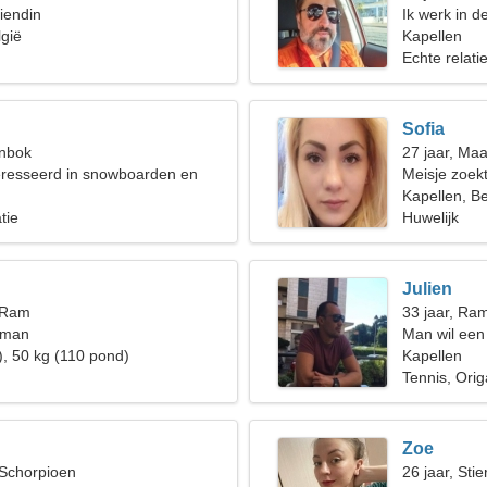
iendin
Ik werk in d
lgië
nodig
Kapellen
Echte relati
Sofia
enbok
27 jaar, Ma
eresseerd in snowboarden en
Meisje zoekt
Kapellen, Be
tie
Huwelijk
Julien
, Ram
33 jaar, Ra
 man
Man wil een
), 50 kg (110 pond)
Kapellen
Tennis, Ori
Zoe
 Schorpioen
26 jaar, Stie