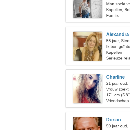
Man zoekt vr
Kapellen, Be
Familie
Alexandra
55 jaar, Ste
Ik ben geïnt
varen
Kapellen
Serieuze rela
Charline
21 jaar oud
Vrouw zoekt
171 cm (5'8"
Vriendschap
Dorian
59 jaar oud,