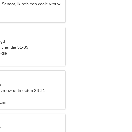
e Senaat, ik heb een coole vrouw
e
agd
 vriendje 31-35
lgië
m
 vrouw ontmoeten 23-31
gami
r