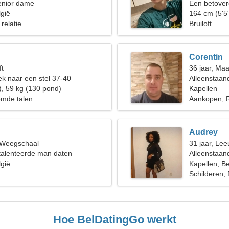
enior dame
Een betover
lgië
partner
164 cm (5'5
 relatie
Bruiloft
Corentin
ft
36 jaar, Ma
k naar een stel 37-40
Alleenstaan
), 59 kg (130 pond)
Kapellen
emde talen
Aankopen, R
Audrey
, Weegschaal
31 jaar, Le
etalenteerde man daten
Alleenstaan
lgië
Kapellen, Be
Schilderen, 
Hoe BelDatingGo werkt