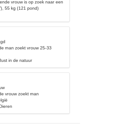
ende vrouw is op zoek naar een
"), 55 kg (121 pond)
agd
de man zoekt vrouw 25-33
ust in de natuur
euw
de vrouw zoekt man
lgië
Dieren