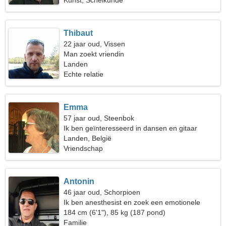
Kunst, Scheikunde
Thibaut
22 jaar oud, Vissen
Man zoekt vriendin
Landen
Echte relatie
Emma
57 jaar oud, Steenbok
Ik ben geïnteresseerd in dansen en gitaar
Landen, België
Vriendschap
Antonin
46 jaar oud, Schorpioen
Ik ben anesthesist en zoek een emotionele
vrouw
184 cm (6'1"), 85 kg (187 pond)
Familie